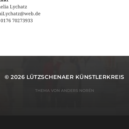
elia Lychatz
niLychatz@web.de
: 0176 70273933
© 2026
LÜTZSCHENAER KÜNSTLERKREIS
THEMA VON
ANDERS NORÉN