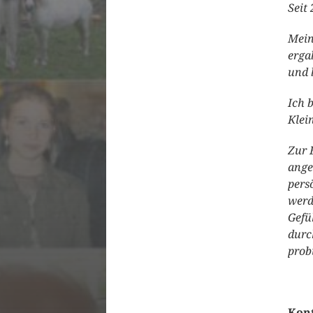
Seit
Mein
erga
und 
Ich 
Klei
Zur 
ange
pers
werd
Gefü
durc
prob
Kon