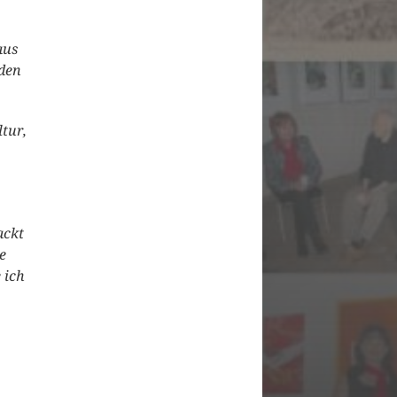
aus
nden
ltur,
ackt
e
 ich