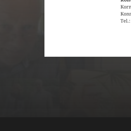
Korn
Kon
Tel.