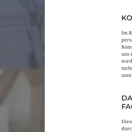
KO
Im R
pers
Komm
uns 
wird
nich
unte
DA
FA
Dies
durc