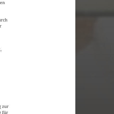
ten
urch
r
,
g zur
 für