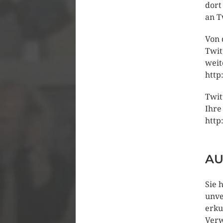
dort
an T
Von 
Twit
weit
http
Twit
Ihre
http
AU
Sie 
unve
erku
Verw