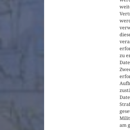
weit
Vert
werd
verw
dies
vera
erfo
zu e
Date
Zwec
erfo
Aufb
zust
Date
Stra
gese
Mili
am g