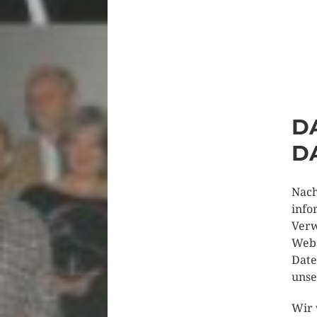
D
D
Nach
info
Verw
Webs
Date
unse
Wir 