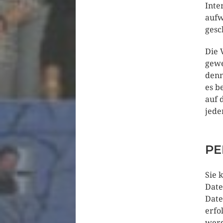
Inte
aufw
gesc
Die 
gewe
denn
es b
auf 
jede
PE
Sie 
Date
Date
erfo
werd