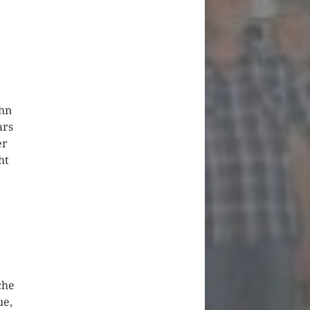
ihn
ars
er
ht
che
ue,