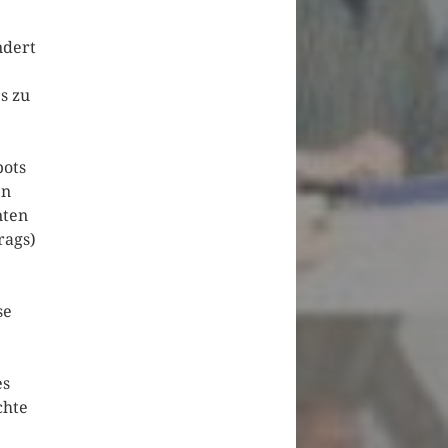
ndert
s zu
bots
en
nten
rags)
se
es
chte