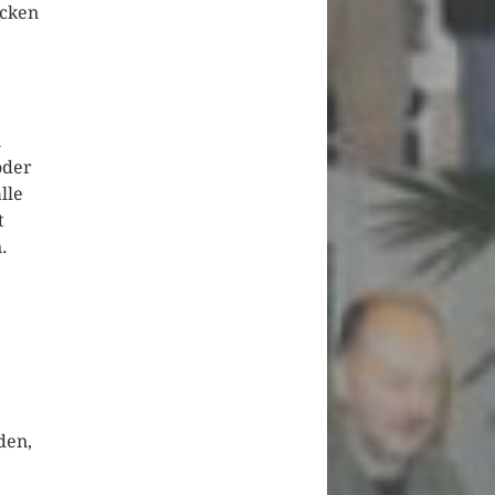
ücken
i
oder
lle
t
.
den,