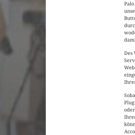
Palo
unse
Butt
durc
wodu
dami
Des 
Serv
Webs
eing
Ihre
Soba
Plug
oder
Ihre
könn
Acco