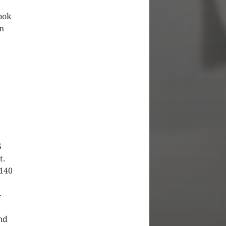
ook
n
5
t.
 140
-
nd