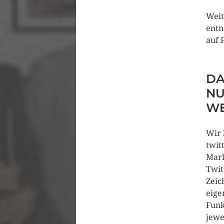
Weit
entn
auf 
DA
NU
WE
Wir 
twit
Mark
Twit
Zeic
eige
Funk
jewe