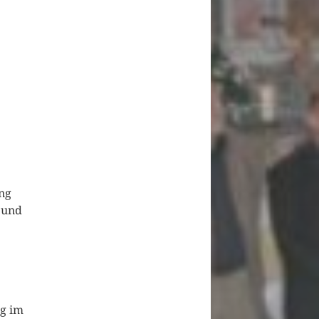
ng
 und
ng im