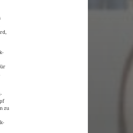
s
,
rd,
k-
für
n
-
pf
n zu
k-